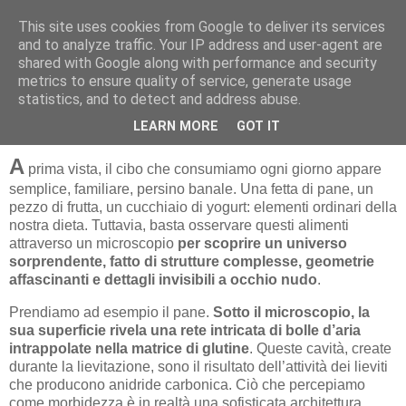
This site uses cookies from Google to deliver its services
and to analyze traffic. Your IP address and user-agent are
shared with Google along with performance and security
metrics to ensure quality of service, generate usage
statistics, and to detect and address abuse.
CIBO AL MICROSCOPIO
LEARN MORE
GOT IT
A
prima vista, il cibo che consumiamo ogni giorno appare
semplice, familiare, persino banale. Una fetta di pane, un
pezzo di frutta, un cucchiaio di yogurt: elementi ordinari della
nostra dieta. Tuttavia, basta osservare questi alimenti
attraverso un microscopio
per scoprire un universo
sorprendente, fatto di strutture complesse, geometrie
affascinanti e dettagli invisibili a occhio nudo
.
Prendiamo ad esempio il pane.
Sotto il microscopio, la
sua superficie rivela una rete intricata di bolle d’aria
intrappolate nella matrice di glutine
. Queste cavità, create
durante la lievitazione, sono il risultato dell’attività dei lieviti
che producono anidride carbonica. Ciò che percepiamo
come morbidezza è in realtà una sofisticata architettura