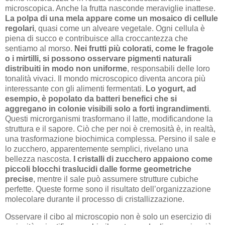
microscopica. Anche la frutta nasconde meraviglie inattese.
La polpa di una mela appare come un mosaico di cellule
regolari
, quasi come un alveare vegetale. Ogni cellula è
piena di succo e contribuisce alla croccantezza che
sentiamo al morso.
Nei frutti più colorati, come le fragole
o i mirtilli, si possono osservare pigmenti naturali
distribuiti in modo non uniforme
, responsabili delle loro
tonalità vivaci. Il mondo microscopico diventa ancora più
interessante con gli alimenti fermentati.
Lo yogurt, ad
esempio, è popolato da batteri benefici che si
aggregano in colonie visibili solo a forti ingrandimenti
.
Questi microrganismi trasformano il latte, modificandone la
struttura e il sapore. Ciò che per noi è cremosità è, in realtà,
una trasformazione biochimica complessa. Persino il sale e
lo zucchero, apparentemente semplici, rivelano una
bellezza nascosta.
I cristalli di zucchero appaiono come
piccoli blocchi traslucidi dalle forme geometriche
precise
, mentre il sale può assumere strutture cubiche
perfette. Queste forme sono il risultato dell’organizzazione
molecolare durante il processo di cristallizzazione.
Osservare il cibo al microscopio non è solo un esercizio di