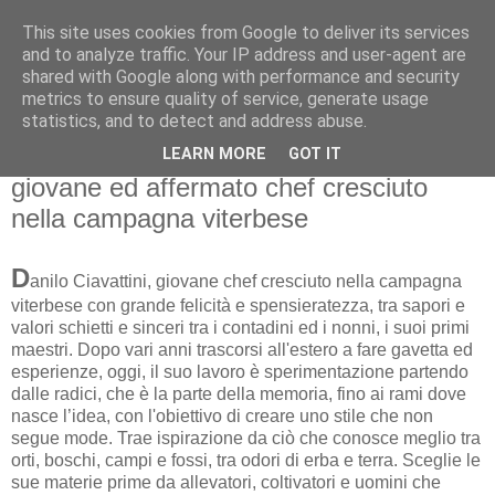
This site uses cookies from Google to deliver its services
and to analyze traffic. Your IP address and user-agent are
shared with Google along with performance and security
metrics to ensure quality of service, generate usage
statistics, and to detect and address abuse.
sabato 24 aprile 2021
CHEF: Intervista a Danilo Ciavattini,
LEARN MORE
GOT IT
giovane ed affermato chef cresciuto
nella campagna viterbese
D
anilo Ciavattini, giovane chef cresciuto nella campagna
viterbese con grande felicità e spensieratezza, tra sapori e
valori schietti e sinceri tra i contadini ed i nonni, i suoi primi
maestri. Dopo vari anni trascorsi all'estero a fare gavetta ed
esperienze, oggi, il suo lavoro è sperimentazione partendo
dalle radici, che è la parte della memoria, fino ai rami dove
nasce l’idea, con l'obiettivo di creare uno stile che non
segue mode. Trae ispirazione da ciò che conosce meglio tra
orti, boschi, campi e fossi, tra odori di erba e terra. Sceglie le
sue materie prime da allevatori, coltivatori e uomini che