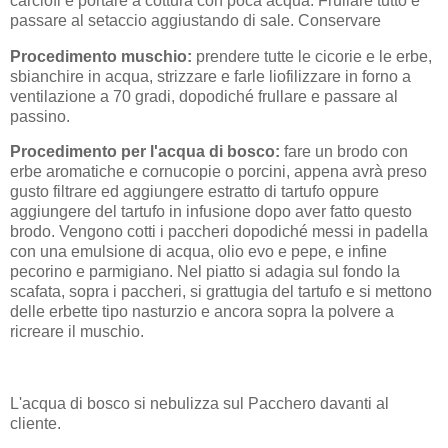
carciofi e portare a cottura con poca acqua. Frullare tutto e
passare al setaccio aggiustando di sale. Conservare
Procedimento muschio:
prendere tutte le cicorie e le erbe,
sbianchire in acqua, strizzare e farle liofilizzare in forno a
ventilazione a 70 gradi, dopodiché frullare e passare al
passino.
Procedimento per l'acqua di bosco:
fare un brodo con
erbe aromatiche e cornucopie o porcini, appena avrà preso
gusto filtrare ed aggiungere estratto di tartufo oppure
aggiungere del tartufo in infusione dopo aver fatto questo
brodo. Vengono cotti i paccheri dopodiché messi in padella
con una emulsione di acqua, olio evo e pepe, e infine
pecorino e parmigiano. Nel piatto si adagia sul fondo la
scafata, sopra i paccheri, si grattugia del tartufo e si mettono
delle erbette tipo nasturzio e ancora sopra la polvere a
ricreare il muschio.
L'acqua di bosco si nebulizza sul Pacchero davanti al
cliente.