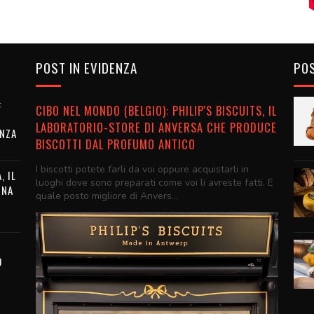
POST IN EVIDENZA
POS
:
CIBO NEL MONDO (BELGIO): PHILIP'S BISCUITS, IL
E
LABORATORIO-STORE DI ANVERSA CHE PRODUCE
ENZA
BISCOTTI DAL PROFUMO ANTICO
I biscotti potete farli da voi oppure acquistarli in
, IL
luoghi dove sono preparati come voi li avreste fatti. E
INA
quale posto migliore di Anvers...
O