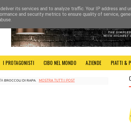
eliver its services and to analyze traffic. Your IP address and 
ormance and security metrics to ensure quality of service, gen
abuse.
I PROTAGONISTI
CIBO NEL MONDO
AZIENDE
PIATTI & 
TTA
BROCCOLI DI RAPA
.
MOSTRA TUTTI I POST