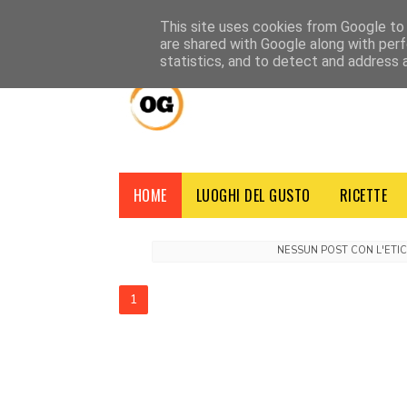
HOME
CHI SIAMO
CONTATTI
CREDITI
NOTE LEGALI
This site uses cookies from Google to d
are shared with Google along with perf
statistics, and to detect and address 
HOME
LUOGHI DEL GUSTO
RICETTE
NESSUN POST CON L'ETI
1