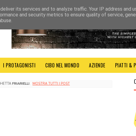
eliver its services and to analyze traffic. Your IP address and 
ormance and security metrics to ensure quality of service, gen
abuse.
I PROTAGONISTI
CIBO NEL MONDO
AZIENDE
PIATTI & 
CHETTA
FRIARIELLI
.
MOSTRA TUTTI I POST