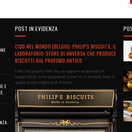
POST IN EVIDENZA
POS
CIBO NEL MONDO (BELGIO): PHILIP'S BISCUITS, IL
ONE
LABORATORIO-STORE DI ANVERSA CHE PRODUCE
BISCOTTI DAL PROFUMO ANTICO
I biscotti potete farli da voi oppure acquistarli in
luoghi dove sono preparati come voi li avreste fatti. E
quale posto migliore di Anvers...
E E
NE
:
E
ENZA