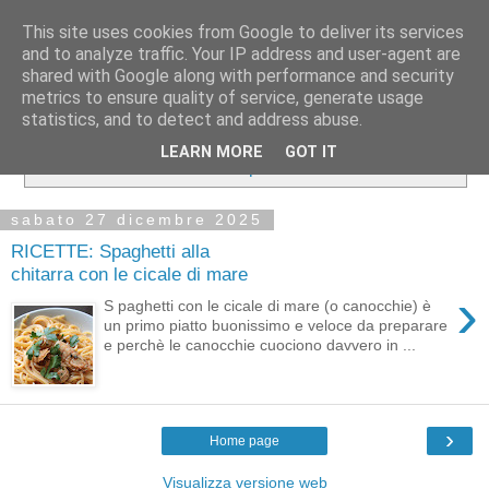
This site uses cookies from Google to deliver its services
and to analyze traffic. Your IP address and user-agent are
shared with Google along with performance and security
metrics to ensure quality of service, generate usage
statistics, and to detect and address abuse.
Visualizzazione post con etichetta
pirmi piatti
.
Mostra
LEARN MORE
GOT IT
tutti i post
sabato 27 dicembre 2025
RICETTE: Spaghetti alla
chitarra con le cicale di mare
›
S paghetti con le cicale di mare (o canocchie) è
un primo piatto buonissimo e veloce da preparare
e perchè le canocchie cuociono davvero in ...
›
Home page
Visualizza versione web