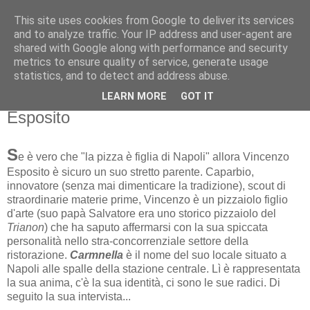
This site uses cookies from Google to deliver its services
and to analyze traffic. Your IP address and user-agent are
shared with Google along with performance and security
metrics to ensure quality of service, generate usage
statistics, and to detect and address abuse.
venerdì 12 febbraio 2021
PIZZAIOLI: Intervista a Vincenzo
LEARN MORE
GOT IT
Esposito
S
e è vero che "la pizza è figlia di Napoli" allora Vincenzo
Esposito è sicuro un suo stretto parente. Caparbio,
innovatore (senza mai dimenticare la tradizione), scout di
straordinarie materie prime, Vincenzo è un pizzaiolo figlio
d'arte (suo papà Salvatore era uno storico pizzaiolo del
Trianon
) che ha saputo affermarsi con la sua spiccata
personalità nello stra-concorrenziale settore della
ristorazione.
Carmnella
è il nome del suo locale situato a
Napoli alle spalle della stazione centrale. Lì è rappresentata
la sua anima, c'è la sua identità, ci sono le sue radici. Di
seguito la sua intervista...