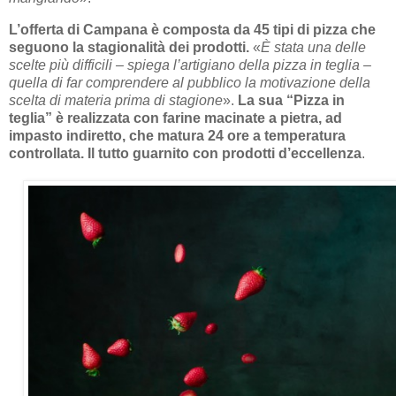
L’offerta di Campana è composta da 45 tipi di pizza che
seguono la stagionalità dei prodotti.
«
È stata una delle
scelte più difficili – spiega l’artigiano della pizza in teglia –
quella di far comprendere al pubblico la motivazione della
scelta di materia prima di stagione
».
La sua “Pizza in
teglia” è realizzata con farine macinate a pietra, ad
impasto indiretto, che matura 24 ore a temperatura
controllata. Il tutto guarnito con prodotti d’eccellenza
.