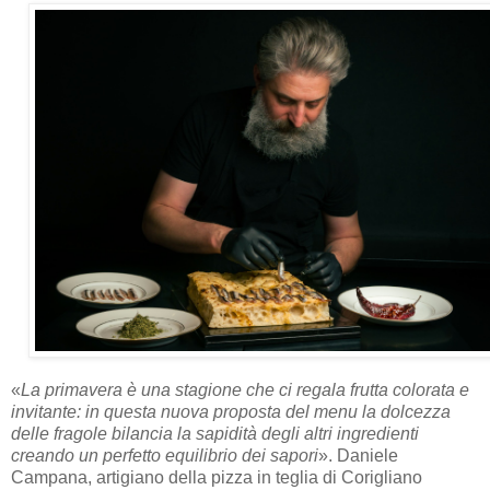
«
La primavera è una stagione che ci regala frutta colorata e
invitante: in questa nuova proposta del menu la dolcezza
delle fragole bilancia la sapidità degli altri ingredienti
creando un perfetto equilibrio dei sapori
». Daniele
Campana, artigiano della pizza in teglia di Corigliano