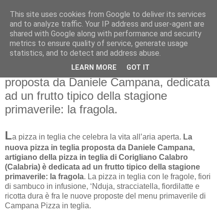
This site uses cookies from Google to deliver its services
and to analyze traffic. Your IP address and user-agent are
shared with Google along with performance and security
metrics to ensure quality of service, generate usage
statistics, and to detect and address abuse.
venerdì 17 giugno 2022
PIZZAIOLI: La nuova pizza in teglia
LEARN MORE
GOT IT
proposta da Daniele Campana, dedicata
ad un frutto tipico della stagione
primaverile: la fragola.
L
a pizza in teglia che celebra la vita all’aria aperta.
La
nuova pizza in teglia proposta da Daniele Campana,
artigiano della pizza in teglia di Corigliano Calabro
(Calabria) è dedicata ad un frutto tipico della stagione
primaverile: la fragola
. La pizza in teglia con le fragole, fiori
di sambuco in infusione, ‘Nduja, stracciatella, fiordilatte e
ricotta dura è fra le nuove proposte del menu primaverile di
Campana Pizza in teglia.