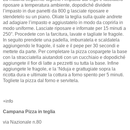
riposare a temperatura ambiente, dopodiché dividete
l’impasto in due panetti da 800 g lasciate riposare e
stendetelo su un piano. Oliate la teglia sulla quale andrete
ad adagiare l’impasto e aggiustatelo in modo da coprirla in
modo uniforme. Lasciate riposare e infornate per 15 minuti a
250°. Procedete con la farcitura, lavate e tagliate le fragole.
In seguito prendete una padella, imburratela e scaldatela
aggiungendo le fragole, il sale e il pepe per 30 secondi e
mettete da parte. Per completare la pizza cospargete la base
con la stracciatella aiutandoti con un cucchiaio e dopodiché
aggiungete il fior di latte a pezzetti su tutta la base. Infine
aggiungete le fragole, e la ‘Nduja e grattugiate sopra la
ricotta dura e ultimate la cottura a forno spento per 5 minuti.
Togliete la pizza dal forno e servitela.
+info
Campana Pizza in teglia
via Nazionale n.80