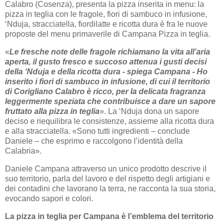
Calabro (Cosenza), presenta la pizza inserita in menu: la
pizza in teglia con le fragole, fiori di sambuco in infusione,
‘Nduja, stracciatella, fiordilatte e ricotta dura è fra le nuove
proposte del menu primaverile di Campana Pizza in teglia.
«
Le fresche note delle fragole richiamano la vita all’aria
aperta, il gusto fresco e succoso attenua i gusti decisi
della ‘Nduja e della ricotta dura - spiega Campana - Ho
inserito i fiori di sambuco in infusione, di cui il territorio
di Corigliano Calabro è ricco, per la delicata fragranza
leggermente speziata che contribuisce a dare un sapore
fruttato alla pizza in teglia
». La ‘Nduja dona un sapore
deciso e riequilibra le consistenze, assieme alla ricotta dura
e alla stracciatella. «Sono tutti ingredienti – conclude
Daniele – che esprimo e raccolgono l’identità della
Calabria».
Daniele Campana attraverso un unico prodotto descrive il
suo territorio, parla del lavoro e del rispetto degli artigiani e
dei contadini che lavorano la terra, ne racconta la sua storia,
evocando sapori e colori.
La pizza in teglia per Campana è l’emblema del territorio