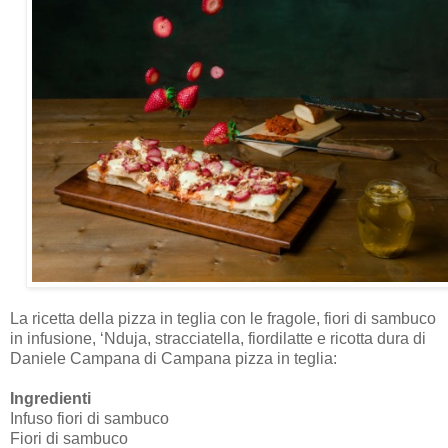
La ricetta della pizza in teglia con le fragole, fiori di sambuco
in infusione, ‘Nduja, stracciatella, fiordilatte e ricotta dura di
Daniele Campana di Campana pizza in teglia:
Ingredienti
Infuso fiori di sambuco
Fiori di sambuco