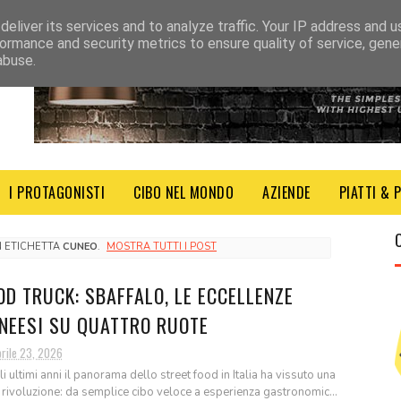
eliver its services and to analyze traffic. Your IP address and 
ormance and security metrics to ensure quality of service, gen
abuse.
I PROTAGONISTI
CIBO NEL MONDO
AZIENDE
PIATTI & 
N ETICHETTA
CUNEO
.
MOSTRA TUTTI I POST
OD TRUCK: SBAFFALO, LE ECCELLENZE
NEESI SU QUATTRO RUOTE
prile 23, 2026
li ultimi anni il panorama dello street food in Italia ha vissuto una
 rivoluzione: da semplice cibo veloce a esperienza gastronomic...