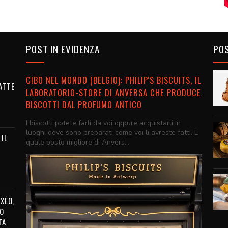
POST IN EVIDENZA
POS
CIBO NEL MONDO (BELGIO): PHILIP'S BISCUITS, IL
ATTE
LABORATORIO-STORE DI ANVERSA CHE PRODUCE
BISCOTTI DAL PROFUMO ANTICO
I biscotti potete farli da voi oppure acquistarli in
luoghi dove sono preparati come voi li avreste fatti. E
 IL
quale posto migliore di Anvers...
XÈO,
O
TA