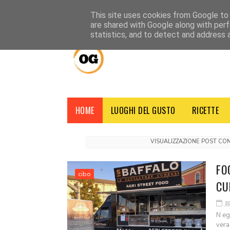
HOME
CHI SIAMO
CONTATTI
CREDITI
NOTE LEGALI
This site uses cookies from Google to d
are shared with Google along with perf
statistics, and to detect and address 
HOME
LUOGHI DEL GUSTO
RICETTE
VISUALIZZAZIONE POST CO
FO
cibo
CU
a
N eg
vera