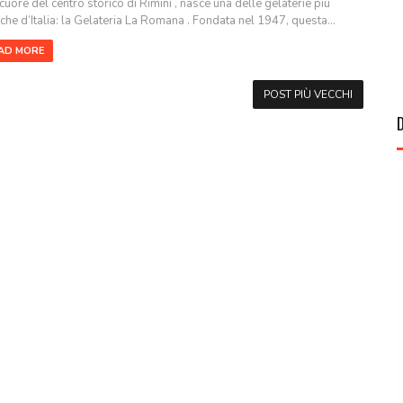
 cuore del centro storico di Rimini , nasce una delle gelaterie più
iche d’Italia: la Gelateria La Romana . Fondata nel 1947, questa...
AD MORE
POST PIÙ VECCHI