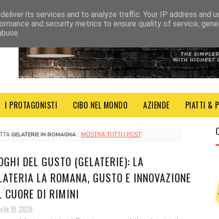
eliver its services and to analyze traffic. Your IP address and 
ormance and security metrics to ensure quality of service, gen
abuse.
I PROTAGONISTI
CIBO NEL MONDO
AZIENDE
PIATTI & 
ETTA
GELATERIE IN ROMAGNA
.
MOSTRA TUTTI I POST
OGHI DEL GUSTO (GELATERIE): LA
LATERIA LA ROMANA, GUSTO E INNOVAZIONE
L CUORE DI RIMINI
rile 18, 2026