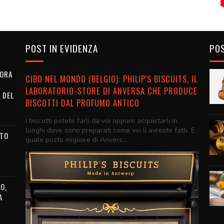
POST IN EVIDENZA
POS
NORA
CIBO NEL MONDO (BELGIO): PHILIP'S BISCUITS, IL
LABORATORIO-STORE DI ANVERSA CHE PRODUCE
 DEL
BISCOTTI DAL PROFUMO ANTICO
I biscotti potete farli da voi oppure acquistarli in
luoghi dove sono preparati come voi li avreste fatti. E
STO
quale posto migliore di Anvers...
O,
A