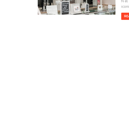
N el
icon
RE