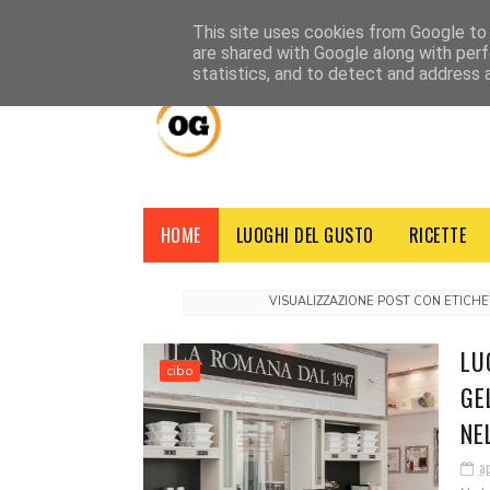
HOME
CHI SIAMO
CONTATTI
CREDITI
NOTE LEGALI
This site uses cookies from Google to d
are shared with Google along with perf
statistics, and to detect and address 
HOME
LUOGHI DEL GUSTO
RICETTE
VISUALIZZAZIONE POST CON ETICH
LU
cibo
GE
NE
ap