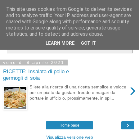
This site uses cookies from Google to deliver its services
and to analyze traffic. Your IP address and user-agent are
shared with Google along with performance and security
metrics to ensure quality of service, generate usage
statistics, and to detect and address abuse.
Visualizzazione post con etichetta
asia
.
Mostra tutti i
LEARN MORE
GOT IT
post
venerdì 9 aprile 2021
RICETTE: Insalata di pollo e
germogli di soia
›
S iete alla ricerca di una ricetta semplice e veloce
per un piatto da gustare freddo e magari da
portare in ufficio o, prossimamente, in spi...
›
Home page
Visualizza versione web