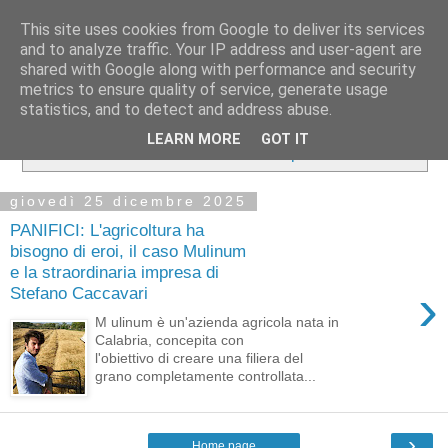
This site uses cookies from Google to deliver its services
and to analyze traffic. Your IP address and user-agent are
shared with Google along with performance and security
metrics to ensure quality of service, generate usage
statistics, and to detect and address abuse.
Visualizzazione post con etichetta
aziende agricole in
LEARN MORE
GOT IT
calabria
.
Mostra tutti i post
giovedì 25 dicembre 2025
PANIFICI: L'agricoltura ha
bisogno di eroi, il caso Mulinum
e la straordinaria impresa di
›
Stefano Caccavari
M ulinum è un'azienda agricola nata in
Calabria, concepita con
l'obiettivo di creare una filiera del
grano completamente controllata...
›
Home page