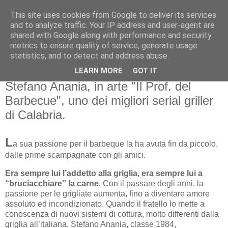
This site uses cookies from Google to deliver its services
and to analyze traffic. Your IP address and user-agent are
shared with Google along with performance and security
metrics to ensure quality of service, generate usage
statistics, and to detect and address abuse.
giovedì 2 settembre 2021
BUTCHER & PITMASTER BBQ:
LEARN MORE
GOT IT
Stefano Anania, in arte "Il Prof. del
Barbecue", uno dei migliori serial griller
di Calabria.
L
a sua passione per il barbeque la ha avuta fin da piccolo,
dalle prime scampagnate con gli amici.
Era sempre lui l’addetto alla griglia, era sempre lui a
“bruciacchiare” la carne
. Con il passare degli anni, la
passione per le grigliate aumenta, fino a diventare amore
assoluto ed incondizionato. Quando il fratello lo mette a
conoscenza di nuovi sistemi di cottura, molto differenti dalla
griglia all’italiana, Stefano Anania, classe 1984,