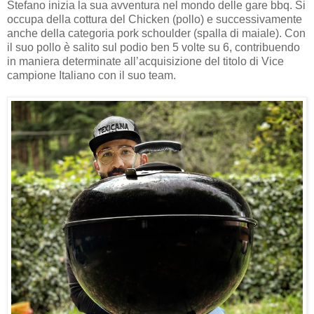
Stefano inizia la sua avventura nel mondo delle gare bbq. Si
occupa della cottura del Chicken (pollo) e successivamente
anche della categoria pork schoulder (spalla di maiale). Con
il suo pollo è salito sul podio ben 5 volte su 6, contribuendo
in maniera determinate all’acquisizione del titolo di Vice
campione Italiano con il suo team.