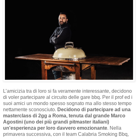
L’amicizia tra di loro si fa veramente interessante, decidono
di voler partecipare al circuito delle gare bbq. Per il prof ed i
suoi amici un mondo spesso sognato ma allo stesso tempo
nettamente sconosciuto.
Decidono di partecipare ad una
masterclass di 2gg a Roma, tenuta dal grande Marco
Agostini (uno dei più grandi pitmaster italiani)
un'esperienza per loro davvero emozionante
. Nella
primavera successiva, con il team Calabria Smoking Bbq,