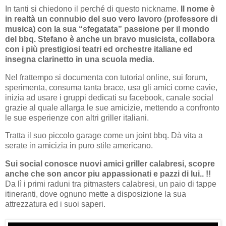
In tanti si chiedono il perché di questo nickname.
Il nome è
in realtà un connubio del suo vero lavoro (professore di
musica) con la sua “sfegatata” passione per il mondo
del bbq. Stefano è anche un bravo musicista, collabora
con i più prestigiosi teatri ed orchestre italiane ed
insegna clarinetto in una scuola media
.
Nel frattempo si documenta con tutorial online, sui forum,
sperimenta, consuma tanta brace, usa gli amici come cavie,
inizia ad usare i gruppi dedicati su facebook, canale social
grazie al quale allarga le sue amicizie, mettendo a confronto
le sue esperienze con altri griller italiani.
Tratta il suo piccolo garage come un joint bbq. Dà vita a
serate in amicizia in puro stile americano.
Sui social conosce nuovi amici griller calabresi, scopre
anche che son ancor piu appassionati e pazzi di lui.. !!
Da lì i primi raduni tra pitmasters calabresi, un paio di tappe
itineranti, dove ognuno mette a disposizione la sua
attrezzatura ed i suoi saperi.