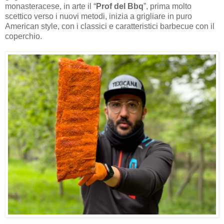
monasteracese, in arte il “
Prof del Bbq
”, prima molto
scettico verso i nuovi metodi, inizia a grigliare in puro
American style, con i classici e caratteristici barbecue con il
coperchio.