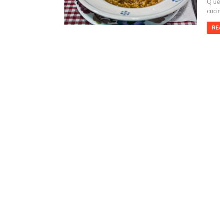
Q ue
cucin
RE