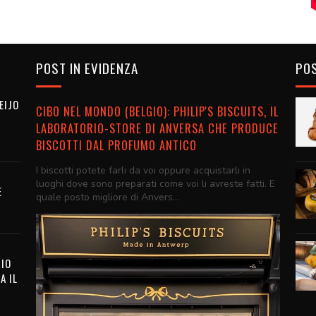
POST IN EVIDENZA
POS
EIJO
CIBO NEL MONDO (BELGIO): PHILIP'S BISCUITS, IL
LABORATORIO-STORE DI ANVERSA CHE PRODUCE
BISCOTTI DAL PROFUMO ANTICO
I biscotti potete farli da voi oppure acquistarli in
luoghi dove sono preparati come voi li avreste fatti. E
E
quale posto migliore di Anvers...
RIO
A IL