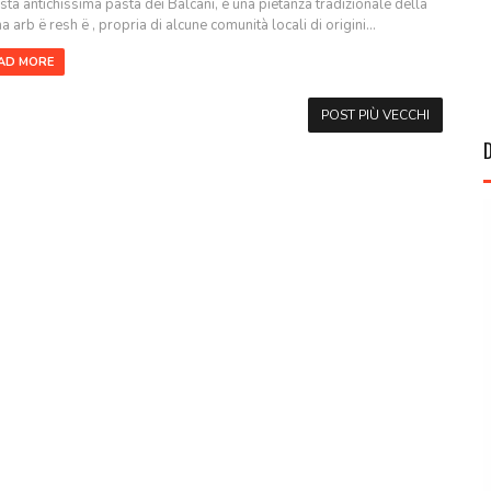
sta antichissima pasta dei Balcani, è una pietanza tradizionale della
a arb ë resh ë , propria di alcune comunità locali di origini...
AD MORE
POST PIÙ VECCHI