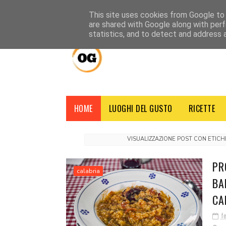
HOME
CHI SIAMO
CONTATTI
CREDITI
NOTE LEGALI
This site uses cookies from Google to d
are shared with Google along with perf
statistics, and to detect and address 
HOME
LUOGHI DEL GUSTO
RICETTE
VISUALIZZAZIONE POST CON ETIC
PR
calabria
BA
CA
f