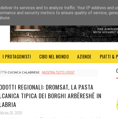
eliver its services and to analyze traffic. Your IP address and 
ormance and security metrics to ensure quality of service, gen
abuse.
I PROTAGONISTI
CIBO NEL MONDO
AZIENDE
PIATTI & 
HETTA
CUCINCA CALABRESE
.
MOSTRA TUTTI I POST
ODOTTI REGIONALI: DROMSAT, LA PASTA
LCANICA TIPICA DEI BORGHI ARBËRESHË IN
LABRIA
ebbraio 20, 2026