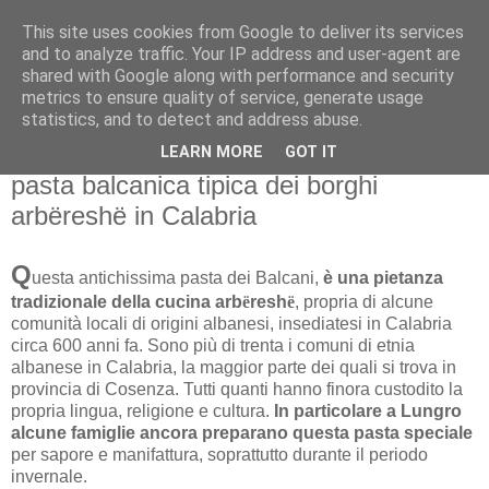
This site uses cookies from Google to deliver its services
and to analyze traffic. Your IP address and user-agent are
shared with Google along with performance and security
metrics to ensure quality of service, generate usage
statistics, and to detect and address abuse.
venerdì 20 febbraio 2026
PRODOTTI REGIONALI: Dromsat, la
LEARN MORE
GOT IT
pasta balcanica tipica dei borghi
arbëreshë in Calabria
Q
uesta antichissima pasta dei Balcani,
è una pietanza
tradizionale della cucina arb
ë
resh
ë
, propria di alcune
comunità locali di origini albanesi, insediatesi in Calabria
circa 600 anni fa. Sono più di trenta i comuni di etnia
albanese in Calabria, la maggior parte dei quali si trova in
provincia di Cosenza. Tutti quanti hanno finora custodito la
propria lingua, religione e cultura.
In particolare a Lungro
alcune famiglie ancora preparano questa pasta speciale
per sapore e manifattura, soprattutto durante il periodo
invernale.