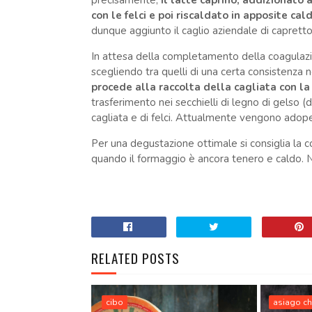
precisamente,
il latte caprino, addizionato 
con le felci e poi riscaldato in apposite cal
dunque aggiunto il caglio aziendale di capretto
In attesa della completamento della coagulazion
scegliendo tra quelli di una certa consistenza n
procede alla raccolta della cagliata con la
trasferimento nei secchielli di legno di gelso (
cagliata e di felci. Attualmente vengono adoper
Per una degustazione ottimale si consiglia la
quando il formaggio è ancora tenero e caldo. No
RELATED POSTS
cibo
asiago c