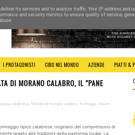
eliver its services and to analyze traffic. Your IP address and 
ormance and security metrics to ensure quality of service, gen
abuse.
I PROTAGONISTI
CIBO NEL MONDO
AZIENDE
PIATTI & 
ATA DI MORANO CALABRO, IL "PANE
cucina calabrese
,
felciata di morano calabro
,
formaggi
,
italian
formaggio tipico calabrese, originario del comprensorio di
ente legato alle tradizioni della pastorizia locale. La