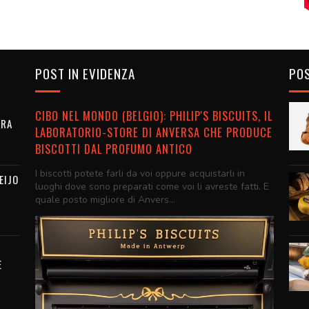
POST IN EVIDENZA
POS
CIBO NEL MONDO (BELGIO): PHILIP'S BISCUITS, IL
URA
LABORATORIO-STORE DI ANVERSA CHE PRODUCE
BISCOTTI DAL PROFUMO ANTICO
I biscotti potete farli da voi oppure acquistarli in
EIJO
luoghi dove sono preparati come voi li avreste fatti. E
quale posto migliore di Anvers...
E