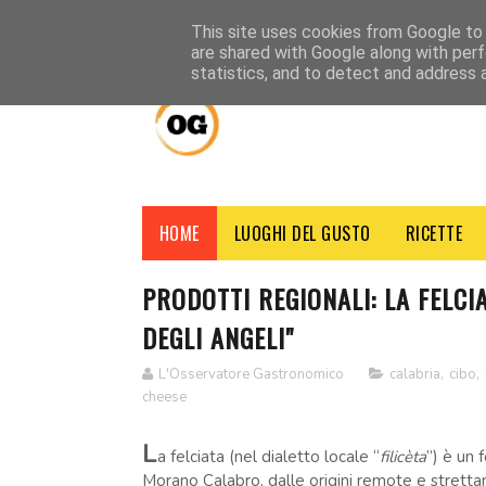
HOME
CHI SIAMO
CONTATTI
CREDITI
NOTE LEGALI
This site uses cookies from Google to d
are shared with Google along with perf
statistics, and to detect and address 
HOME
LUOGHI DEL GUSTO
RICETTE
PRODOTTI REGIONALI: LA FELCI
DEGLI ANGELI"
L'Osservatore Gastronomico
calabria
,
cibo
,
cheese
L
a felciata (nel dialetto locale “
filicèta
”) è un 
Morano Calabro, dalle origini remote e strettam