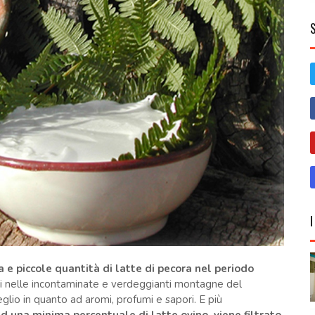
a e piccole quantità di latte di pecora nel periodo
i nelle incontaminate e verdeggianti montagne del
eglio in quanto ad aromi, profumi e sapori. E più