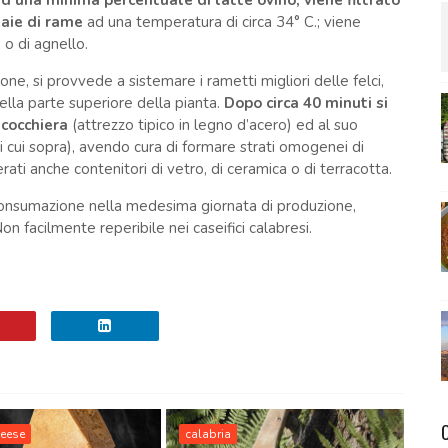
ad una minima percentuale di latte ovino, viene filtrato
daie di rame
ad una temperatura di circa 34° C.; viene
 o di agnello.
e, si provvede a sistemare i rametti migliori delle felci,
ella parte superiore della pianta.
Dopo circa 40 minuti si
 cocchiera
(attrezzo tipico in legno d’acero) ed al suo
di cui sopra), avendo cura di formare strati omogenei di
ati anche contenitori di vetro, di ceramica o di terracotta.
 consumazione nella medesima giornata di produzione,
n facilmente reperibile nei caseifici calabresi.
heese
calabria