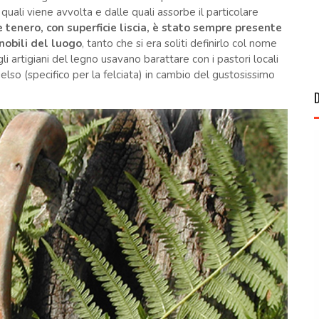
 quali viene avvolta e dalle quali assorbe il particolare
 tenero, con superficie liscia, è stato sempre presente
nobili del luogo
, tanto che si era soliti definirlo col nome
 gli artigiani del legno usavano barattare con i pastori locali
gelso (specifico per la felciata) in cambio del gustosissimo