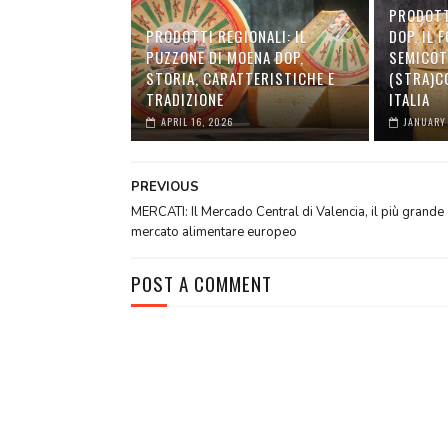
PRODOTTI
PRODOTTI REGIONALI: IL
DOP, IL 
PUZZONE DI MOENA DOP,
SEMICOT
STORIA, CARATTERISTICHE E
(STRA)C
TRADIZIONE
ITALIA
APRIL 16, 2026
JANUARY
PREVIOUS
MERCATI: Il Mercado Central di Valencia, il più grande
mercato alimentare europeo
POST A COMMENT