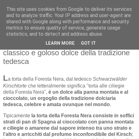
This site uses cookies from Google to deliver its services
and to analyze traffic. Your IP address and user-agent are
shared with Google along with performance and security
metrics to ensure quality of service, generate usage
statistics, and to detect and address abuse.
domenica 4 gennaio 2026
RICETTE: La torta Foresta Nera, un
LEARN MORE
GOT IT
classico e goloso dolce della tradizione
tedesca
L
a torta della Foresta Nera, dal tedesco
Schwarzwälder
Kirschtorte
che letteralmente significa "torta alle ciliegie
della Foresta Nera",
è un dolce alla panna montata e al
cioccolato, un orgoglio della tradizione dolciaria
tedesca, celebre e amata ovunque nel mondo
.
Tipicamente
la torta della Foresta Nera consiste in soffici
strati di pan di Spagna al cioccolato con panna montata
e ciliegie o amarene dal sapore intenso tra uno strato e
l'altro e arricchiti dal profumo inconfondibile del Kirsch
;